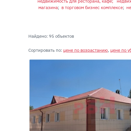
недвижимость для ресторана, кафе;
недвиж
магазина
;
в торговом бизнес комплексе
;
не
Найдено: 95 объектов
Сортировать по:
цене по возрастанию
,
цене по 