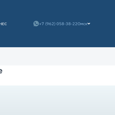
+7 (962) 058-38-22
Омск
НЕС
е