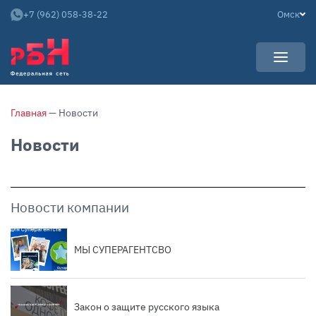
+7 (962) 058-38-22
Омск
УСЛУГИ
Главная
— Новости
НОВОСТИ
Арендаторам
Новости
КАРЬЕРА
Покупателям
О КОМПАНИИ
Собственникам
АРЕНДНЫЙ БИЗНЕС
О нас
Новости компании
Команда
Контакты
МЫ СУПЕРАГЕНТСВО
Отзывы
Закон о защите русского языка